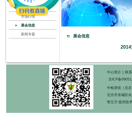
市场行情
展会信息
新闻专题
展会信息
20
中心简介
|
联系
京ICP备09051
中检质技（北京
北京市东城区永定门
智立方
提供技