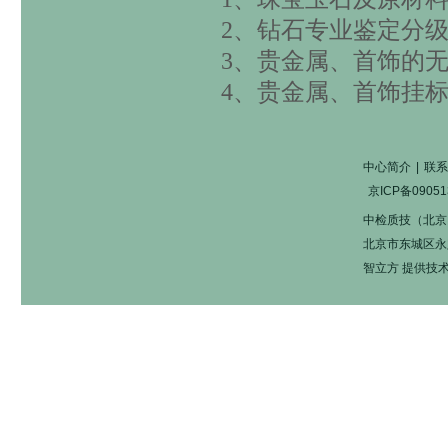
2
、钻石专业鉴定分
3
、贵金属、首饰的
4
、贵金属、首饰挂
中心简介
|
联系
京ICP备09051
中检质技（北京
北京市东城区永定门
智立方
提供技