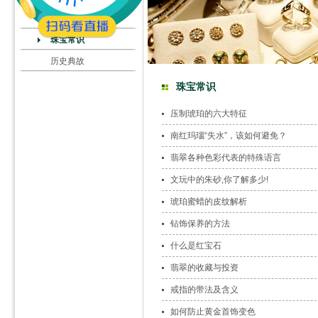
珠宝常识
历史典故
珠宝常识
压制琥珀的六大特征
南红玛瑙“失水”，该如何避免？
翡翠各种色彩代表的特殊语言
文玩中的朱砂,你了解多少!
琥珀蜜蜡的皮纹解析
钻饰保养的方法
什么是红宝石
翡翠的收藏与投资
戒指的带法及含义
如何防止黄金首饰变色